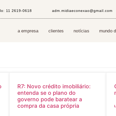
lo:
11 2619-0618
adm.midiaeconexao@gmail.com
a empresa
clientes
notícias
mundo di
o
R7: Novo crédito imobiliário:
entenda se o plano do
governo pode baratear a
compra da casa própria
L