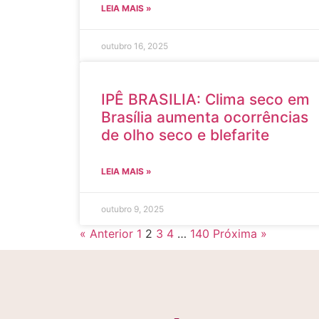
LEIA MAIS »
outubro 16, 2025
IPÊ BRASILIA: Clima seco em
Brasília aumenta ocorrências
de olho seco e blefarite
LEIA MAIS »
outubro 9, 2025
« Anterior
1
2
3
4
…
140
Próxima »