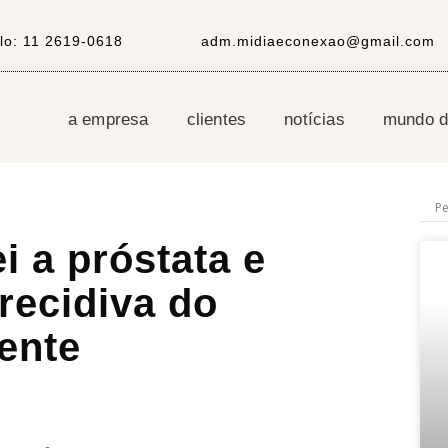
lo:
11 2619-0618
adm.midiaeconexao@gmail.com
a empresa
clientes
notícias
mundo di
i a próstata e
 recidiva do
iente