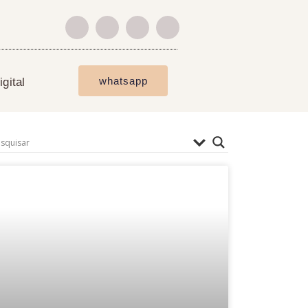
whatsapp
gital