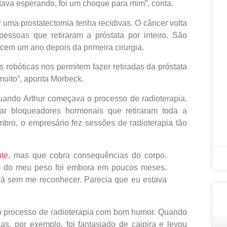
tava esperando, foi um choque para mim”, conta.
uma prostatectomia tenha recidivas. O câncer volta
essoas que retiraram a próstata por inteiro. São
cem um ano depois da primeira cirurgia.
 robóticas nos permitem fazer retiradas da próstata
muito”, aponta Morbeck.
quando Arthur começava o processo de radioterapia.
r bloqueadores hormonais que retiraram toda a
mbro, o empresário fez sessões de radioterapia tão
nte
, mas que cobra consequências do corpo.
to do meu peso foi embora em poucos meses.
 já sem me reconhecer. Parecia que eu estava
 o processo de radioterapia com bom humor. Quando
as, por exemplo, foi fantasiado de caipira e levou