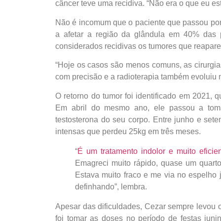
câncer teve uma recidiva. “Não era o que eu es
Não é incomum que o paciente que passou por 
a afetar a região da glândula em 40% das p
considerados recidivas os tumores que reapare
“Hoje os casos são menos comuns, as cirurgias
com precisão e a radioterapia também evoluiu 
O retorno do tumor foi identificado em 2021, 
Em abril do mesmo ano, ele passou a toma
testosterona do seu corpo. Entre junho e sete
intensas que perdeu 25kg em três meses.
“
É um tratamento indolor e muito eficie
Emagreci muito rápido, quase um quar
Estava muito fraco e me via no espelho
definhando”, lembra.
Apesar das dificuldades, Cezar sempre levou
foi tomar as doses no período de festas junin