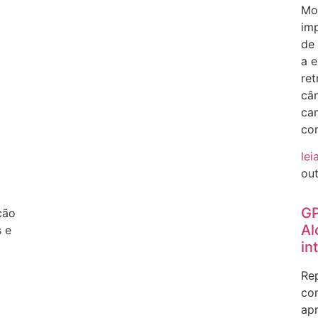
Mos
im
de
a e
ret
cân
ca
co
lei
ou
GP
ção
Al
s e
in
Rep
com
ap