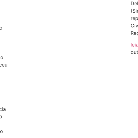
Del
(Si
rep
Civ
o
Rep
lei
ou
ão
ceu
cia
a
do