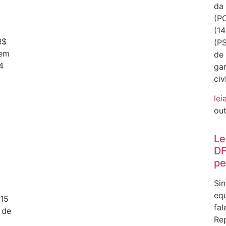
da 
(PC
(14
R$
(PS
 em
de
4
gar
civ
lei
ou
Le
DF
pe
Sin
equ
 15
fal
 de
Rep