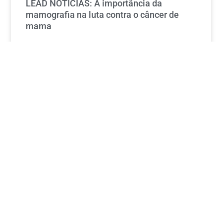
LEAD NOTÍCIAS: A importância da
mamografia na luta contra o câncer de
mama
LEIA MAIS »
outubro 9, 2025
CORREIO BRAZILIENSE: O novo conflito do