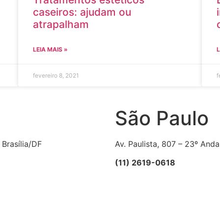
caseiros: ajudam ou
atrapalham
LEIA MAIS »
L
fevereiro 8, 2021
f
São Paulo
 Brasília/DF
Av. Paulista, 807 – 23º Anda
(11) 2619-0618