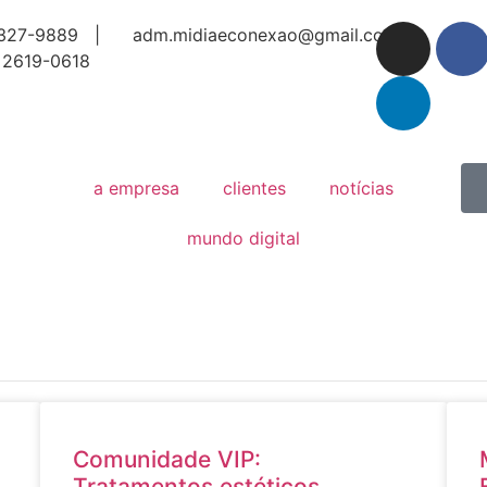
327-9889 |
adm.midiaeconexao@gmail.com
 2619-0618
a empresa
clientes
notícias
mundo digital
Comunidade VIP:
o
Tratamentos estéticos