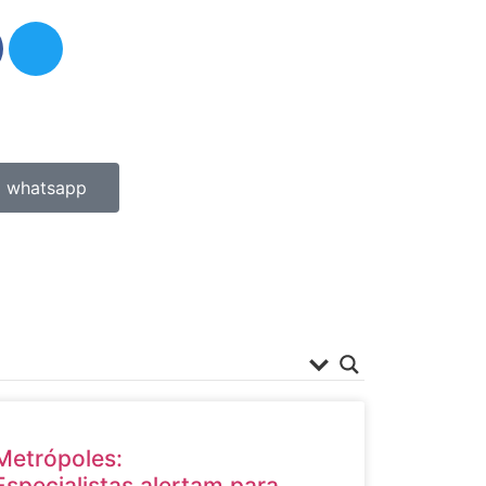
whatsapp
Metrópoles:
Especialistas alertam para