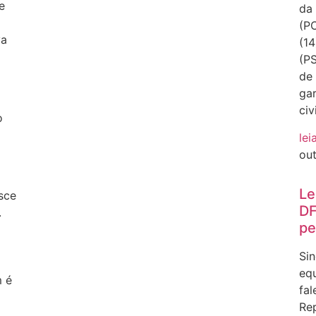
e
da 
(PC
va
(14
(PS
de
gar
civ
o
lei
ou
Le
sce
DF
.
pe
a
Sin
equ
m é
fal
Rep