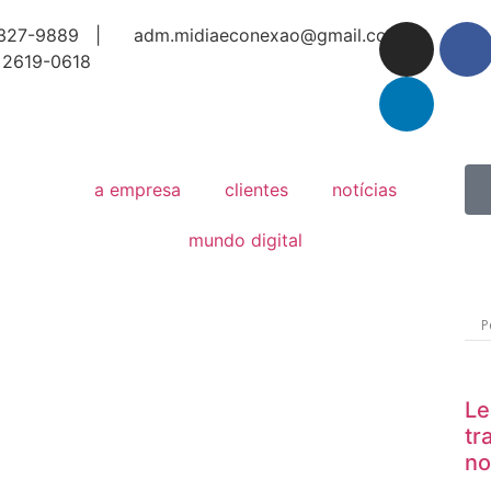
327-9889 |
adm.midiaeconexao@gmail.com
 2619-0618
a empresa
clientes
notícias
mundo digital
a
Le
tr
no