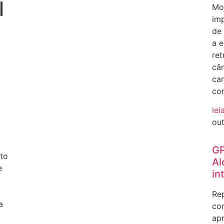
l
Mos
im
de
a e
ret
cân
ca
co
lei
ou
GP
to
Al
e
in
Rep
a
com
ap