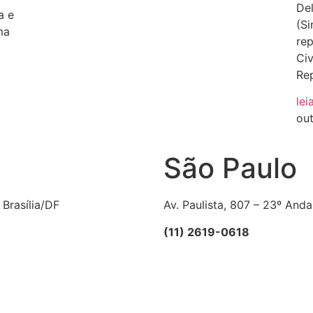
Del
a e
(Si
ma
rep
Civ
Rep
lei
ou
São Paulo
 Brasília/DF
Av. Paulista, 807 – 23º Anda
(11) 2619-0618