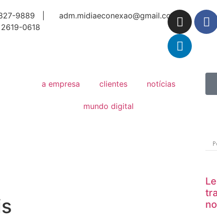
327-9889 |
adm.midiaeconexao@gmail.com
 2619-0618
a empresa
clientes
notícias
mundo digital
Le
tr
is
no