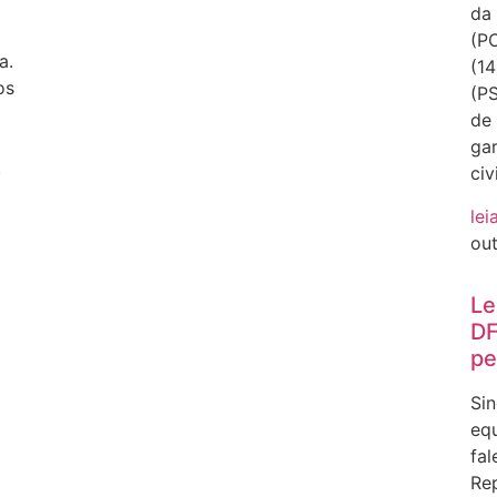
da 
(PC
a.
(14
os
(PS
de
gar
.
civ
lei
ou
Le
DF
pe
Sin
equ
fal
Rep