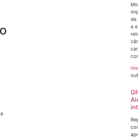
Mos
im
de
o
a e
ret
cân
ca
co
lei
ou
GP
Al
in
da
Rep
com
ap