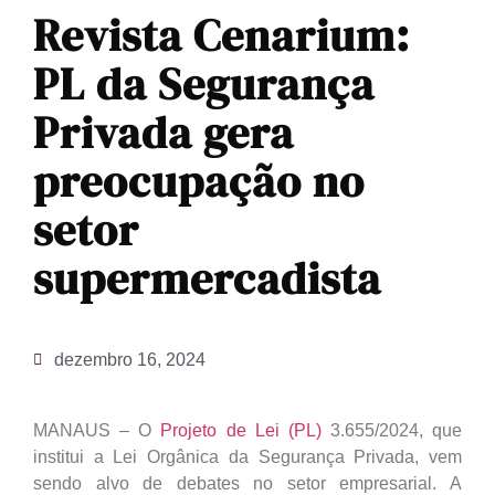
Revista Cenarium:
PL da Segurança
Privada gera
preocupação no
setor
supermercadista
dezembro 16, 2024
MANAUS – O
Projeto de Lei (PL)
3.655/2024, que
institui a Lei Orgânica da Segurança Privada, vem
sendo alvo de debates no setor empresarial. A