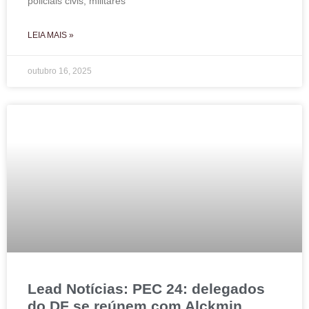
policiais civis, militares
LEIA MAIS »
outubro 16, 2025
Lead Notícias: PEC 24: delegados
do DF se reúnem com Alckmin