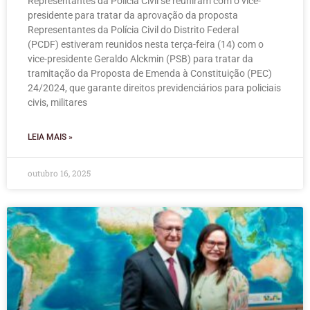
Representantes da Polícia Civil se reuniram com o vice-
presidente para tratar da aprovação da proposta
Representantes da Polícia Civil do Distrito Federal
(PCDF) estiveram reunidos nesta terça-feira (14) com o
vice-presidente Geraldo Alckmin (PSB) para tratar da
tramitação da Proposta de Emenda à Constituição (PEC)
24/2024, que garante direitos previdenciários para policiais
civis, militares
LEIA MAIS »
outubro 16, 2025