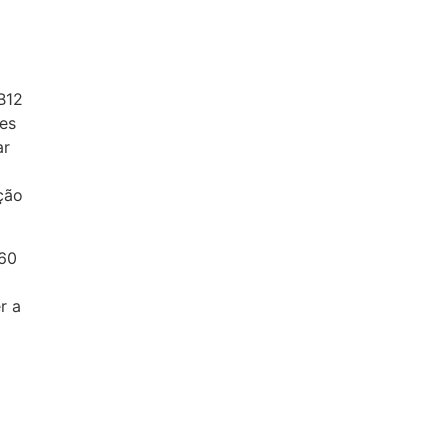
B12
es
ar
ção
 60
r a