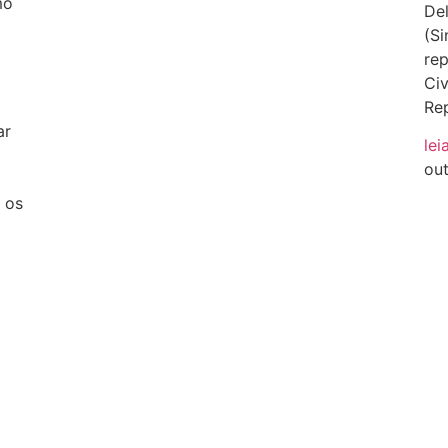
mo
Del
(Si
rep
Civ
Rep
ar
lei
ou
 os