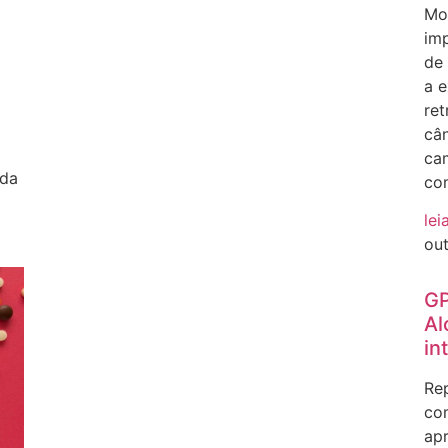
Mos
im
de
a e
ret
cân
ca
rda
co
lei
ou
GP
Al
in
Rep
com
ap