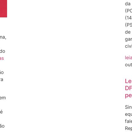
da 
(PC
(14
(PS
de
na,
gar
civ
 do
lei
as
ou
ão
ra
Le
DF
pe
 em
Sin
 é
equ
fal
ção
Rep