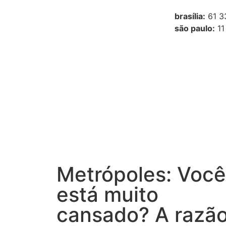
brasília:
61 3
são paulo:
11
Metrópoles: Você
está muito
cansado? A razã