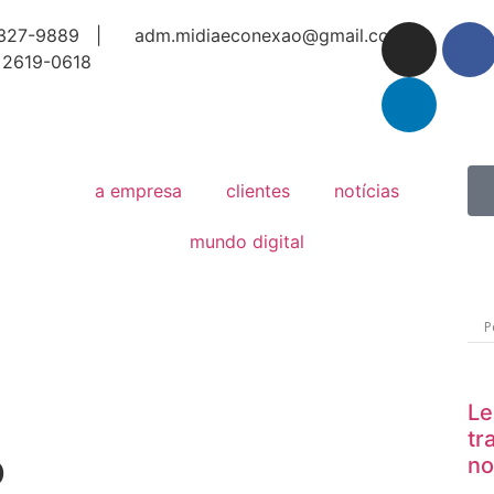
327-9889 |
adm.midiaeconexao@gmail.com
 2619-0618
a empresa
clientes
notícias
mundo digital
Le
tr
o
no