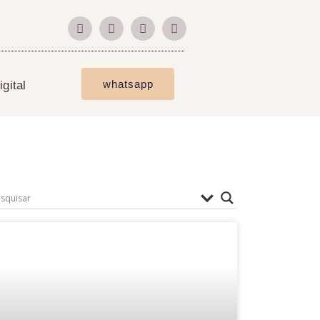
whatsapp
gital