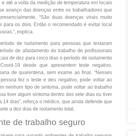
 e até a volta da medição de temperatura em locais
sse avanço das doenças entre os trabalhadores que
resencialmente. “São duas doenças virais muito
para os dois. Então o recomendado é evitar local
soas.”, explica.
eríodo de isolamento para pessoas que testaram
eríodo de afastamento do trabalho de profissionais
caia de dez para cinco dias o período de isolamento
 Covid-19 desde que apresentem teste negativo.
mana de quarentena, sem exame ao final. “Nesses
pessoa fez o teste e deu negativo, pode voltar ao
em nenhum tipo de sintoma, pode voltar ao trabalho
oa tiver algum sintoma dentro dos sete dias ou tiver
a 14 dias”, reforça o médico, que ainda defende que
sete a dez dias de isolamento total.
te de trabalho seguro
tuem para garantir ambientes de trabalho seguros