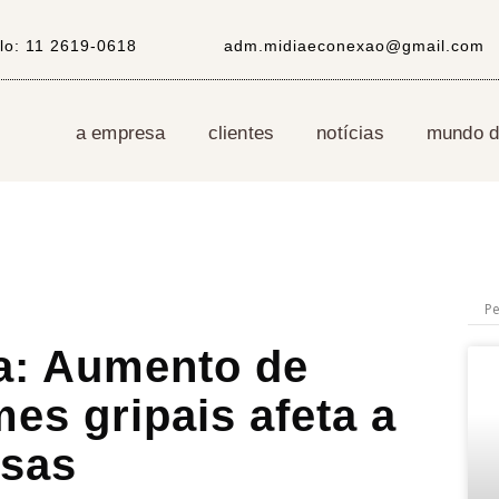
lo:
11 2619-0618
adm.midiaeconexao@gmail.com
a empresa
clientes
notícias
mundo di
ia: Aumento de
es gripais afeta a
esas