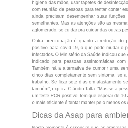
higiene das mãos, usar tapetes de desinfecção
com reunião de pessoas para tentar conter e
ainda precisam desempenhar suas funções p
semelhantes. Mas as atenções são as mesmas 
aglomerado, se cuidar pra cuidar das outras pes
Outra preocupação é quanto a redução do p
positivo para covid-19, o que pode mudar o p
infectados. O Ministério da Saúde indicou que 
indicado para pessoas assintomáticas com
Também há a alternativa de cumprir uma se
cinco dias completamente sem sintoma, se a 
trabalho. Se ficar sete dias em afastamento s
também”, explica Cláudio Tafla. “Mas se a pess
um teste PCR positivo, tem que esperar de 10 
o mais eficiente é tentar manter pelo menos os 
Dicas da Asap para ambien
Neste momento é essencial que as empresas a