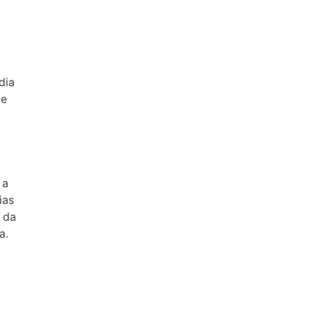
dia
ue
 a
ias
 da
a.