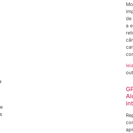
Mos
im
de
a e
ret
cân
ca
co
lei
ou
a
GP
Al
in
de
s
Rep
com
ap