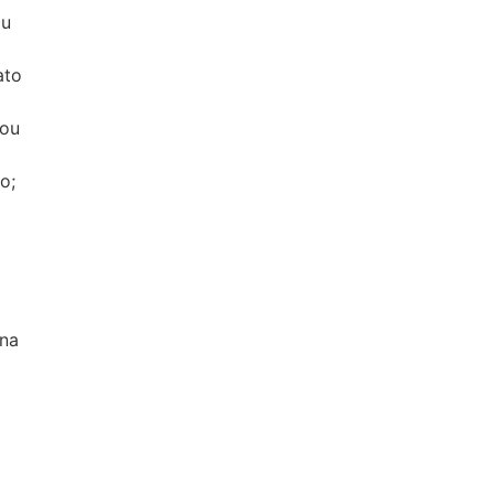
ou
ato
 ou
o;
 na