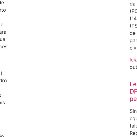
de
da 
nto
(PC
(14
de
(PS
ara
de
que
gar
ces
civ
lei
ou
a)
dro
Le
DF
s
pe
is
r
Sin
equ
fal
Rep
ão