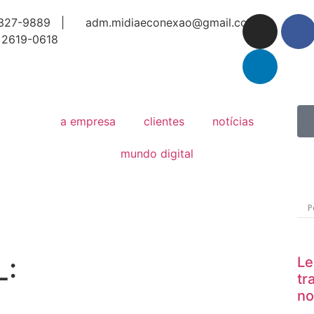
327-9889 |
adm.midiaeconexao@gmail.com
 2619-0618
a empresa
clientes
notícias
mundo digital
:
Le
tr
no