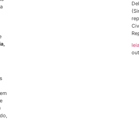
Del
 a
(Si
rep
Civ
Rep
e
a,
lei
ou
s
 em
e
)
do,
o