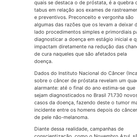
quais se destaca o de próstata, é a quebra 
tabus em relação aos exames de rastreame
e preventivos. Preconceito e vergonha são
algumas das razões que os levam a deixar 
lado procedimentos simples e primordiais p
diagnosticar a doença em estágio inicial e 
impactam diretamente na redução das chan
de cura naqueles que são afetados pela
doença.
Dados do Instituto Nacional do Câncer (Inc
sobre o câncer de próstata revelam um qua
alarmante: até o final do ano estima-se que
sejam diagnosticados no Brasil 71.730 novo
casos da doença, fazendo deste o tumor ma
incidente entre os homens depois do cânce
de pele não-melanoma.
Diante dessa realidade, campanhas de
conscientização, como o Novembro Azul, s