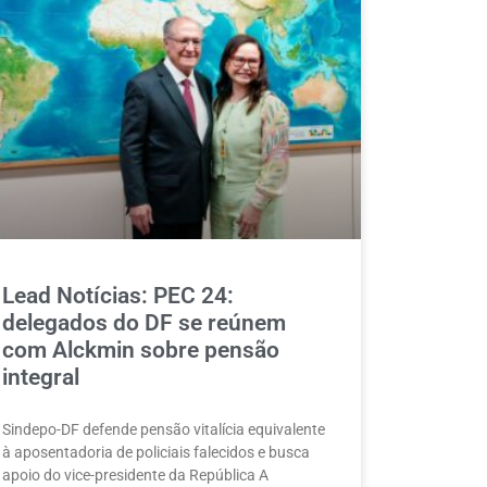
Lead Notícias: PEC 24:
delegados do DF se reúnem
com Alckmin sobre pensão
integral
Sindepo-DF defende pensão vitalícia equivalente
à aposentadoria de policiais falecidos e busca
apoio do vice-presidente da República A