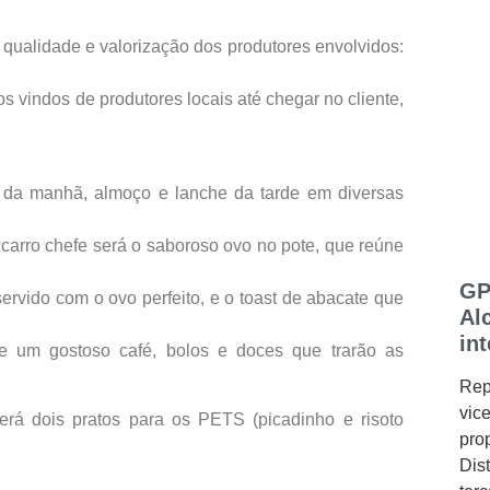
 qualidade e valorização dos produtores envolvidos:
s vindos de produtores locais até chegar no cliente,
é da manhã, almoço e lanche da tarde em diversas
 carro chefe será o saboroso ovo no pote, que reúne
GP
rvido com o ovo perfeito, e o toast de abacate que
Al
in
e um gostoso café, bolos e doces que trarão as
Rep
vic
terá dois pratos para os PETS (picadinho e risoto
pro
Dis