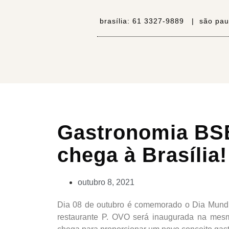
brasília:
61 3327-9889 |
são pau
Gastronomia BSB
chega à Brasília!
outubro 8, 2021
Dia 08 de outubro é comemorado o Dia Mundia
restaurante P. OVO será inaugurada na mesm