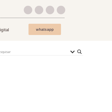
whatsapp
gital