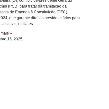
ça-feira (14) com o vice-presidente Geraldo
kmin (PSB) para tratar da tramitação da
posta de Emenda à Constituição (PEC)
2024, que garante direitos previdenciários para
ciais civis, militares
 mais »
ubro 16, 2025