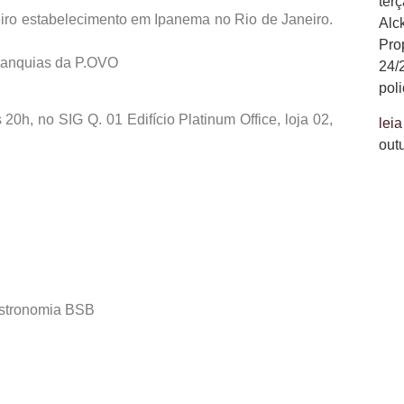
ter
iro estabelecimento em Ipanema no Rio de Janeiro.
Alc
Pro
ranquias da P.OVO
24/
poli
20h, no SIG Q. 01 Edifício Platinum Office, loja 02,
leia
out
astronomia BSB