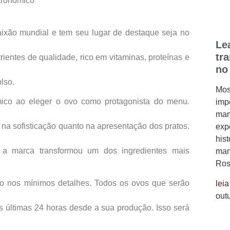
tronômico
aixão mundial e tem seu lugar de destaque seja no
Le
tr
rientes de qualidade, rico em vitaminas, proteínas e
no
lso.
Mos
mico ao eleger o ovo como protagonista do menu.
imp
mam
 na sofisticação quanto na apresentação dos pratos.
expo
his
s, a marca transformou um dos ingredientes mais
mam
Ros
do nos mínimos detalhes. Todos os ovos que serão
leia
out
as últimas 24 horas desde a sua produção. Isso será