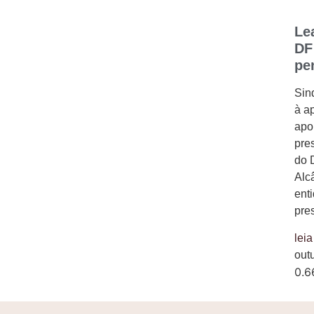
Le
DF
pe
Sin
à a
apo
pre
do 
Alc
enti
pre
leia
out