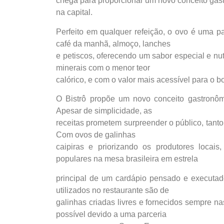
chega para proporcionar um novo conceito gas
na capital.
Perfeito em qualquer refeição, o ovo é uma p
café da manhã, almoço, lanches
e petiscos, oferecendo um sabor especial e nut
minerais com o menor teor
calórico, e com o valor mais acessível para o bo
O Bistrô propõe um novo conceito gastronô
Apesar de simplicidade, as
receitas prometem surpreender o público, tanto
Com ovos de galinhas
caipiras e priorizando os produtores locai
populares na mesa brasileira em estrela
principal de um cardápio pensado e executa
utilizados no restaurante são de
galinhas criadas livres e fornecidos sempre n
possível devido a uma parceria