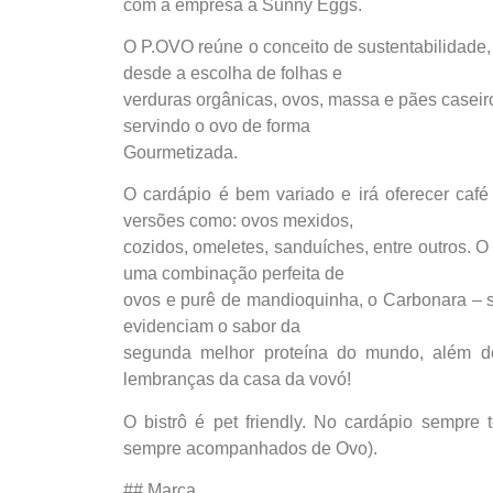
com a empresa a Sunny Eggs.
O P.OVO reúne o conceito de sustentabilidade,
desde a escolha de folhas e
verduras orgânicas, ovos, massa e pães caseiro
servindo o ovo de forma
Gourmetizada.
O cardápio é bem variado e irá oferecer caf
versões como: ovos mexidos,
cozidos, omeletes, sanduíches, entre outros. O
uma combinação perfeita de
ovos e purê de mandioquinha, o Carbonara – se
evidenciam o sabor da
segunda melhor proteína do mundo, além d
lembranças da casa da vovó!
O bistrô é pet friendly. No cardápio sempre 
sempre acompanhados de Ovo).
## Marca