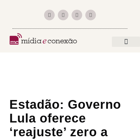
a empr
mundo digital
Estadão: Governo
Lula oferece
‘reajuste’ zero a