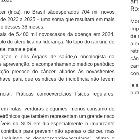
ar
 2022.
Ro
er (Inca), no Brasil sãoesperados 704 mil novos
o de 2023 a 2025 – uma soma que resultará em mais
Mos
go desses 36 meses.
imp
ais de 5.400 mil novoscasos da doença em 2024.
de 
o do útero fica na liderança. No topo do ranking de
a e
ata, mama e pele.
ret
lação e dos órgãos de saúde,o oncologista da
cân
que aprevenção, o acompanhamento médico periódico
cam
cção precoce do câncer, aliados às novasfrentes
com
have para que osíndices de incidência não levem
lei
out
ial. Práticas comoexercícios físicos regulares,
 em frutas, verduras elegumes, menos consumo de
eletrônicos que também representam um grande risco
níveis no SUS em dia,especialmente o imunizante
contribuir para prevenir não apenas o câncer, mas
incluindo as doençascardiovasculares”, afirma o