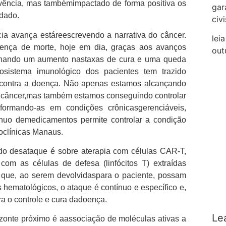
vência, mas tambémimpactado de forma positiva os
gar
idado.
civi
ia avança estáreescrevendo a narrativa do câncer.
lei
ença de morte, hoje em dia, graças aos avanços
out
nhando um aumento nastaxas de cura e uma queda
osistema imunológico dos pacientes tem trazido
s contra a doença. Não apenas estamos alcançando
do câncer,mas também estamos conseguindo controlar
sformando-as em condições crônicasgerenciáveis,
ínuo demedicamentos permite controlar a condição
coclínicas Manaus.
do desataque é sobre aterapia com células CAR-T,
m as células de defesa (linfócitos T) extraídas
a que, ao serem devolvidaspara o paciente, possam
 hematológicos, o ataque é contínuo e específico e,
a o controle e cura dadoença.
Le
zonte próximo é aassociação de moléculas ativas a