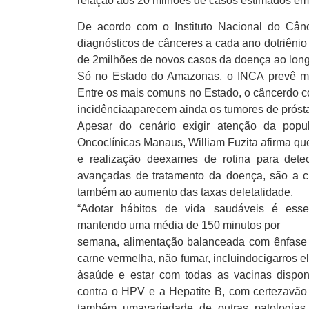
relação aos 20 milhões de casos estimados em
De acordo com o Instituto Nacional do Cânc
diagnósticos de cânceres a cada ano dotriêni
de 2milhões de novos casos da doença ao lon
Só no Estado do Amazonas, o INCA prevê m
Entre os mais comuns no Estado, o câncerdo col
incidênciaaparecem ainda os tumores de próst
Apesar do cenário exigir atenção da popu
Oncoclínicas Manaus, William Fuzita afirma 
e realização deexames de rotina para dete
avançadas de tratamento da doença, são a c
também ao aumento das taxas deletalidade.
“Adotar hábitos de vida saudáveis é essenc
mantendo uma média de 150 minutos por
semana, alimentação balanceada com ênfase
carne vermelha, não fumar, incluindocigarros 
àsaúde e estar com todas as vacinas dispo
contra o HPV e a Hepatite B, com certezavão 
também umavariedade de outras patologias, 