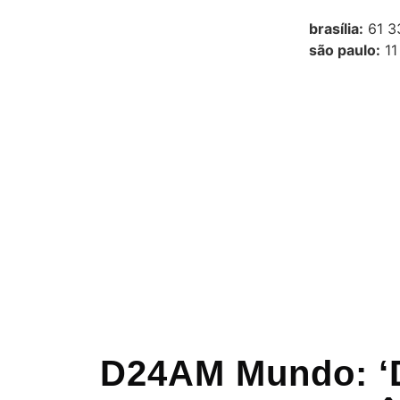
brasília:
61 3
são paulo:
11
D24AM Mundo: ‘D