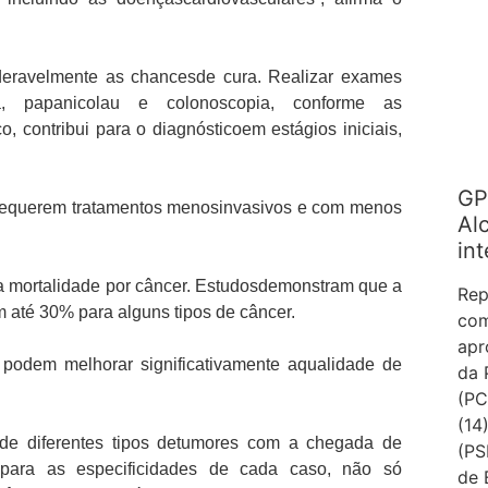
deravelmente as chancesde cura. Realizar exames
ia, papanicolau e colonoscopia, conforme as
co, contribui para o diagnósticoem estágios iniciais,
GP
requerem tratamentos menosinvasivos e com menos
Al
int
 a mortalidade por câncer. Estudosdemonstram que a
Rep
 até 30% para alguns tipos de câncer.
com
apr
 podem melhorar significativamente aqualidade de
da 
(PC
(14
 de diferentes tipos detumores com a chegada de
(PS
 para as especificidades de cada caso, não só
de 