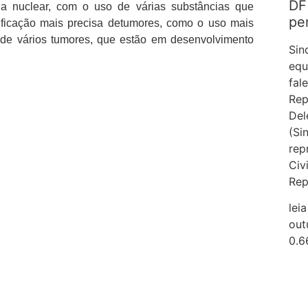
DF
ina nuclear, com o uso de várias substâncias que
pe
sificação mais precisa detumores, como o uso mais
o de vários tumores, que estão em desenvolvimento
Sin
equ
fal
Rep
Del
(Si
rep
Civ
Rep
lei
out