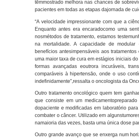
têmmostrado melhora nas chances de sobrevi
pacientes em todas as etapas dajornada de cu
“A velocidade impressionante com que a ciênc
Enquanto antes era encaradocomo uma sent
nosmétodos de tratamento, estamos testemu
na mortalidade. A capacidade de modular 
benefícios antesimpensáveis aos tratamento
uma maior taxa de cura em estágios iniciais 
formas avançadas eoutrora incuráveis, tran
comparáveis à hipertensão, onde o uso cont
indefinidamente”,ressalta o oncologista da On
Outro tratamento oncológico quem tem ganha
que consiste em um medicamentopreparado co
dopaciente e modificadas em laboratório par
combater o câncer. Utilizado em algunstumores
namaioria das vezes, basta uma única dose par
Outro grande avanço que se enxerga num hori