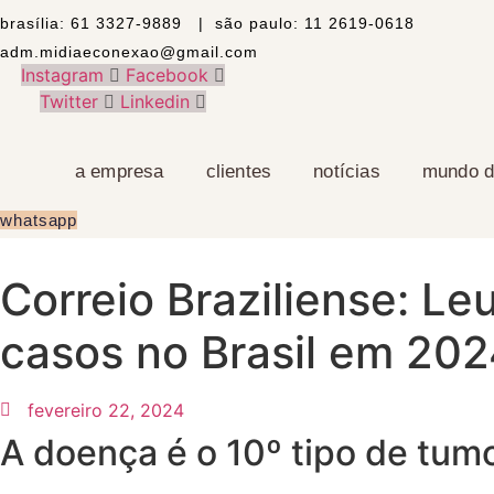
brasília:
61 3327-9889 |
são paulo:
11 2619-0618
adm.midiaeconexao@gmail.com
Instagram
Facebook
Twitter
Linkedin
a empresa
clientes
notícias
mundo di
whatsapp
Correio Braziliense: L
casos no Brasil em 202
fevereiro 22, 2024
A doença é o 10º tipo de tumo