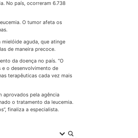
ia. No país, ocorreram 6.738
leucemia. O tumor afeta os
has.
a mielóide aguda, que atinge
das de maneira precoce.
mento da doença no país. “O
s e o desenvolvimento de
has terapêuticas cada vez mais
m aprovados pela agência
onado o tratamento da leucemia.
, finaliza a especialista.