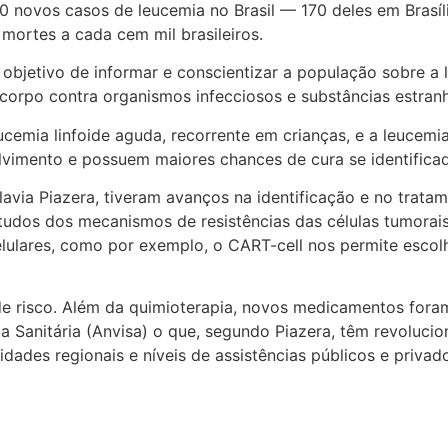
40 novos casos de leucemia no Brasil — 170 deles em Brasíl
mortes a cada cem mil brasileiros.
objetivo de informar e conscientizar a população sobre a 
corpo contra organismos infecciosos e substâncias estran
cemia linfoide aguda, recorrente em crianças, e a leucemi
vimento e possuem maiores chances de cura se identifica
lavia Piazera, tiveram avanços na identificação e no trata
udos dos mecanismos de resistências das células tumorai
elulares, como por exemplo, o CART-cell nos permite escol
de risco. Além da quimioterapia, novos medicamentos fora
a Sanitária (Anvisa) o que, segundo Piazera, têm revoluci
dades regionais e níveis de assistências públicos e privados”