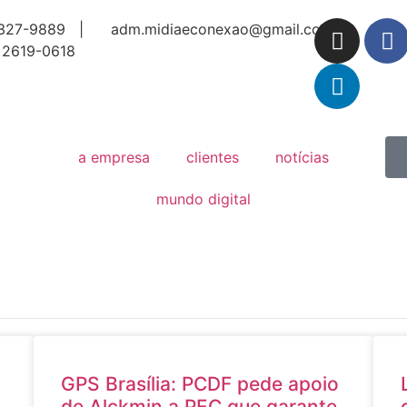
327-9889 |
adm.midiaeconexao@gmail.com
 2619-0618
a empresa
clientes
notícias
mundo digital
GPS Brasília: PCDF pede apoio
de Alckmin a PEC que garante