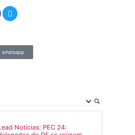
whatsapp
Lead Notícias: PEC 24:
delegados do DF se reúnem