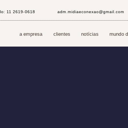
lo:
11 2619-0618
adm.midiaeconexao@gmail.com
a empresa
clientes
notícias
mundo di